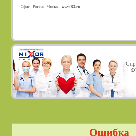
Офис - Россия, Москва:
www.R3.ru
Спр
ФГ
Ошибка